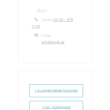
BMGH
Telefon
05136 – 878
1118
E-Mail
info@bmgh.de
+ Zu Google Kalender hinzufügen
+ iCal / Outlook export