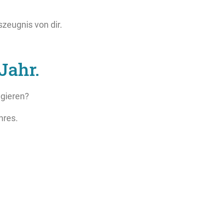
zeugnis von dir.
 Jahr.
agieren?
hres.