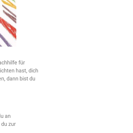
chhilfe für
chten hast, dich
en, dann bist du
du an
 du zur