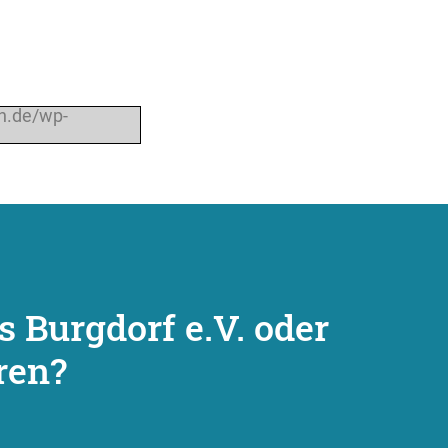
gh.de/wp-
 Burgdorf e.V. oder
ren?