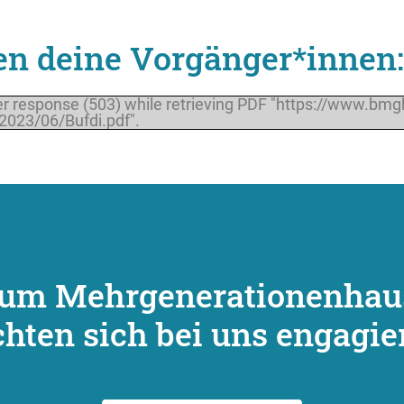
en deine Vorgänger*innen:
r response (503) while retrieving PDF "https://www.bm
2023/06/Bufdi.pdf".
um Mehr­generationen­haus
hten sich bei uns engagie