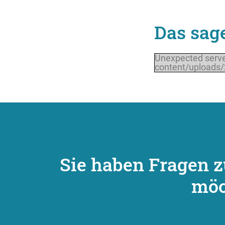
Das sag
Unexpected serve
content/uploads/
Sie haben Fragen z
möc